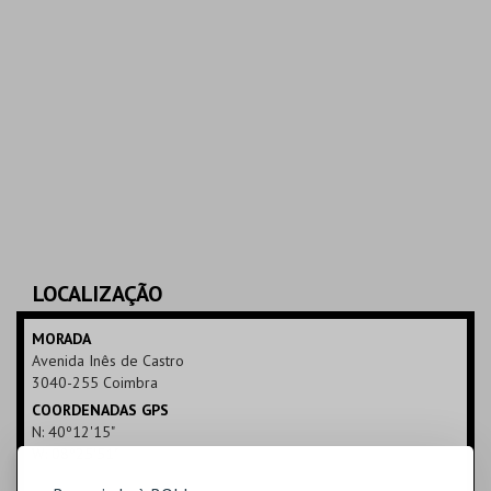
LOCALIZAÇÃO
MORADA
Avenida Inês de Castro
3040-255 Coimbra
COORDENADAS GPS
N: 40º12'15"
W: 08º25'51"