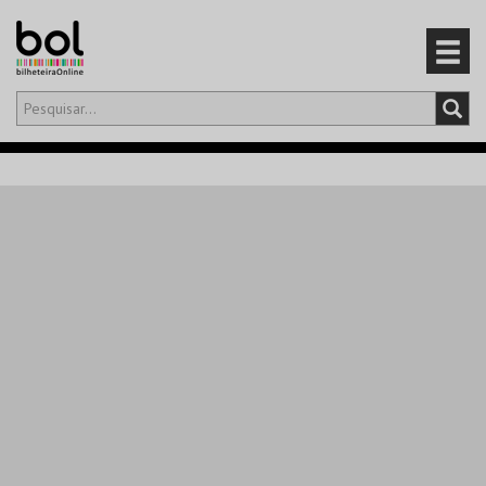
Olá,
iniciar sessão
PT
0
CARRINHO
EVENTOS
CARTÕES
PRODUTOS